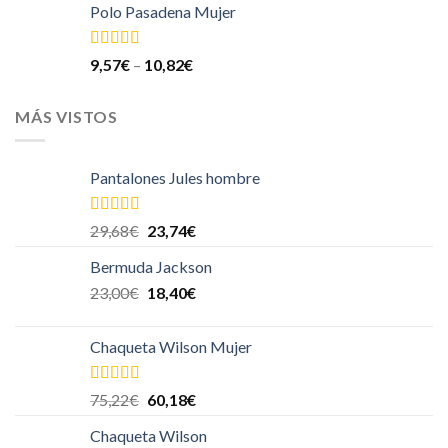
Polo Pasadena Mujer
Valorado
9,57
€
–
10,82
€
en
4.00
de
5
MÁS VISTOS
Pantalones Jules hombre
Valorado en
29,68
€
23,74
€
5.00
de 5
Bermuda Jackson
23,00
€
18,40
€
Chaqueta Wilson Mujer
Valorado en
75,22
€
60,18
€
5.00
de 5
Chaqueta Wilson