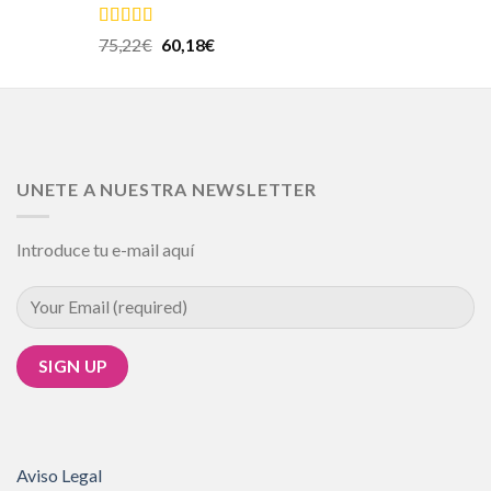
Valorado en
75,22
€
60,18
€
5.00
de 5
UNETE A NUESTRA NEWSLETTER
Introduce tu e-mail aquí
Aviso Legal