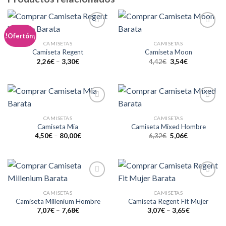
Añadir
Añadir
!Ofertón¡
a la
a la
CAMISETAS
CAMISETAS
lista de
lista de
Camiseta Regent
Camiseta Moon
deseos
deseos
2,26
€
–
3,30
€
4,42
€
3,54
€
Añadir
Añadir
a la
a la
CAMISETAS
CAMISETAS
lista de
lista de
Camiseta Mia
Camiseta Mixed Hombre
deseos
deseos
4,50
€
–
80,00
€
6,32
€
5,06
€
Añadir
Añadir
a la
a la
CAMISETAS
CAMISETAS
lista de
lista de
Camiseta Millenium Hombre
Camiseta Regent Fit Mujer
deseos
deseos
7,07
€
–
7,68
€
3,07
€
–
3,65
€