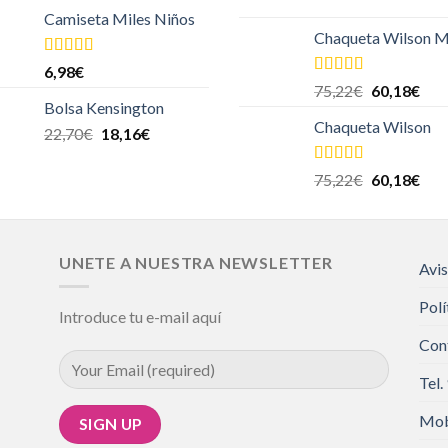
Camiseta Miles Niños
Chaqueta Wilson M
Valorado
6,98
€
en
4.00
de
Valorado en
75,22
€
60,18
€
5
5.00
de 5
Bolsa Kensington
Chaqueta Wilson
22,70
€
18,16
€
Valorado en
75,22
€
60,18
€
5.00
de 5
UNETE A NUESTRA NEWSLETTER
Avis
Polí
Introduce tu e-mail aquí
Con
Tel.
Mob