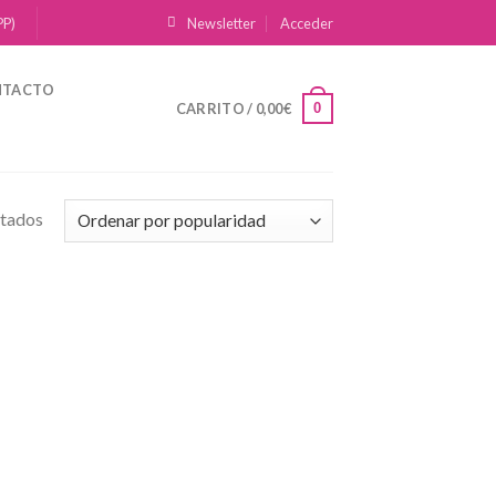
PP)
Newsletter
Acceder
NTACTO
0
CARRITO /
0,00
€
ltados
dir
la
a de
eos