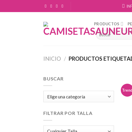
Skip
IN
to
content
PRODUCTOS
P
INICIO
/
PRODUCTOS ETIQUETA
BUSCAR
Tren
FILTRAR POR TALLA