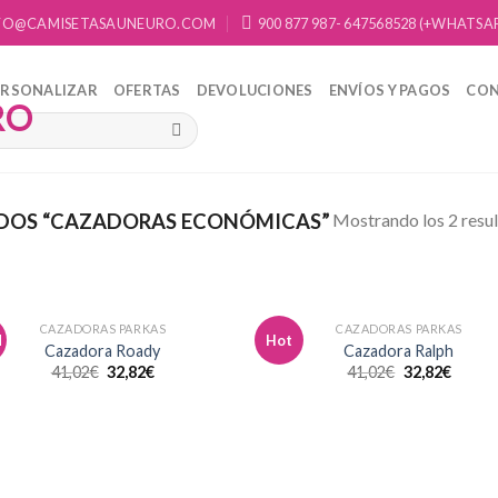
FO@CAMISETASAUNEURO.COM
900 877 987- 647568528 (+WHATSA
ERSONALIZAR
OFERTAS
DEVOLUCIONES
ENVÍOS Y PAGOS
CO
Mostrando los 2 resu
DOS “CAZADORAS ECONÓMICAS”
CAZADORAS PARKAS
CAZADORAS PARKAS
d
Hot
Añadir
Aña
Cazadora Roady
Cazadora Ralph
a la
a 
41,02
€
32,82
€
41,02
€
32,82
€
lista de
list
deseos
des