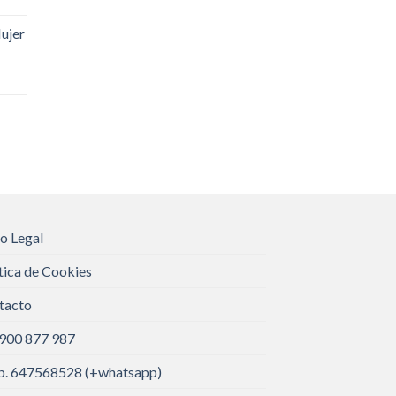
ujer
o Legal
tica de Cookies
tacto
 900 877 987
. 647568528 (+whatsapp)