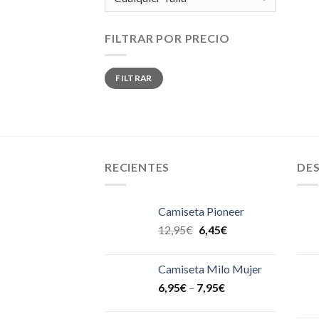
FILTRAR POR PRECIO
Precio
Precio
FILTRAR
mínimo
máximo
RECIENTES
DE
Camiseta Pioneer
12,95
€
6,45
€
Camiseta Milo Mujer
6,95
€
–
7,95
€