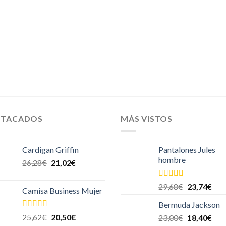
STACADOS
MÁS VISTOS
Cardigan Griffin
Pantalones Jules
hombre
26,28
€
21,02
€
Valorado en
29,68
€
23,74
€
Camisa Business Mujer
5.00
de 5
Bermuda Jackson
Valorado en
25,62
€
20,50
€
23,00
€
18,40
€
5.00
de 5