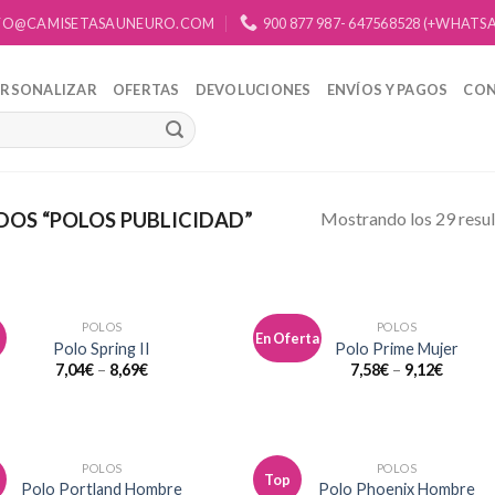
FO@CAMISETASAUNEURO.COM
900 877 987- 647568528 (+WHATS
ERSONALIZAR
OFERTAS
DEVOLUCIONES
ENVÍOS Y PAGOS
CO
Mostrando los 29 resu
OS “POLOS PUBLICIDAD”
POLOS
POLOS
En Oferta
Añadir
Aña
Polo Spring II
Polo Prime Mujer
a la
a 
7,04
€
–
8,69
€
7,58
€
–
9,12
€
lista de
list
deseos
des
POLOS
POLOS
Top
Añadir
Aña
Polo Portland Hombre
Polo Phoenix Hombre