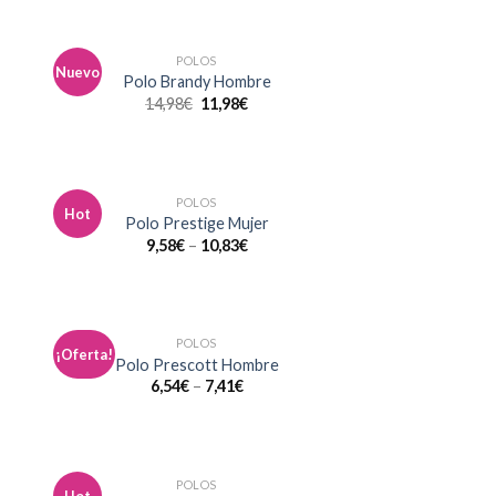
POLOS
Nuevo
dir
Añadir
Polo Brandy Hombre
la
a la
14,98
€
11,98
€
a de
lista de
eos
deseos
POLOS
Hot
dir
Añadir
Polo Prestige Mujer
la
a la
9,58
€
–
10,83
€
a de
lista de
eos
deseos
POLOS
¡Oferta!
dir
Añadir
Polo Prescott Hombre
la
a la
6,54
€
–
7,41
€
a de
lista de
eos
deseos
POLOS