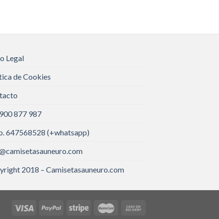
o Legal
tica de Cookies
tacto
 900 877 987
. 647568528 (+whatsapp)
o@camisetasauneuro.com
yright 2018 – Camisetasauneuro.com