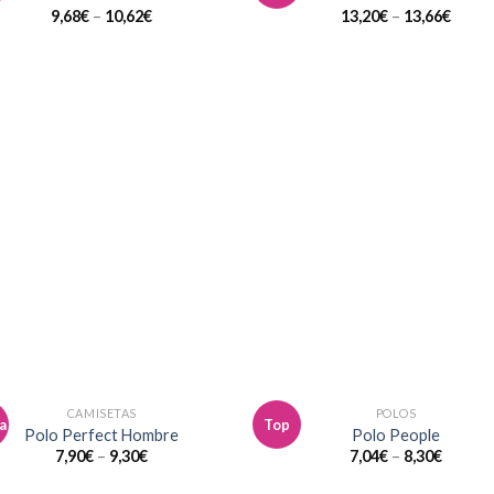
a la
a 
9,68
€
–
10,62
€
13,20
€
–
13,66
€
lista de
list
deseos
des
CAMISETAS
POLOS
a
Top
Añadir
Aña
Polo Perfect Hombre
Polo People
a la
a 
7,90
€
–
9,30
€
7,04
€
–
8,30
€
lista de
list
deseos
des