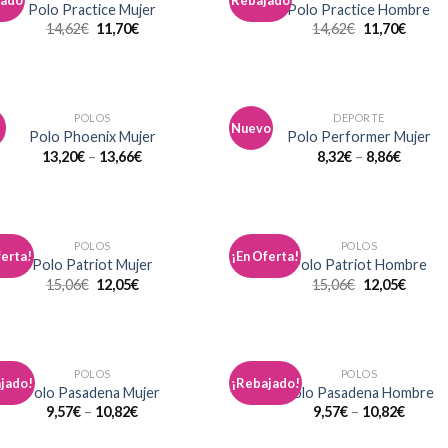
jado
Rebajado
Añadir
Aña
Polo Practice Mujer
Polo Practice Hombre
a la
a 
14,62
€
11,70
€
14,62
€
11,70
€
lista de
list
deseos
des
POLOS
DEPORTE
Nuevo
Añadir
Aña
Polo Phoenix Mujer
Polo Performer Mujer
a la
a 
13,20
€
–
13,66
€
8,32
€
–
8,86
€
lista de
list
deseos
des
POLOS
POLOS
ferta!
¡En Oferta!
Añadir
Aña
Polo Patriot Mujer
Polo Patriot Hombre
a la
a 
15,06
€
12,05
€
15,06
€
12,05
€
lista de
list
deseos
des
POLOS
POLOS
jado!
¡Rebajado!
Añadir
Aña
Polo Pasadena Mujer
Polo Pasadena Hombre
a la
a 
9,57
€
–
10,82
€
9,57
€
–
10,82
€
lista de
list
deseos
des