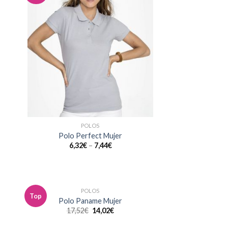
la
a la
a de
lista de
eos
deseos
POLOS
Polo Perfect Mujer
6,32
€
–
7,44
€
POLOS
Top
dir
Añadir
Polo Paname Mujer
la
a la
17,52
€
14,02
€
a de
lista de
eos
deseos