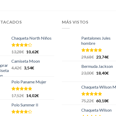
STACADOS
MÁS VISTOS
Chaqueta North Niños
Pantalones Jules
hombre
Valorado
13,28
€
10,62
€
en
4.00
Valorado en
29,68
€
23,74
€
de 5
5.00
de 5
Camiseta Moon
Bermuda Jackson
4,42
€
3,54
€
23,00
€
18,40
€
Polo Paname Mujer
Chaqueta Wilson M
Valorado en
17,52
€
14,02
€
5.00
de 5
Valorado en
75,22
€
60,18
€
5.00
de 5
Polo Summer II
Chaqueta Wilson