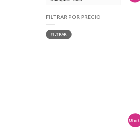
FILTRAR POR PRECIO
Precio
Precio
FILTRAR
mínimo
máximo
Ofert