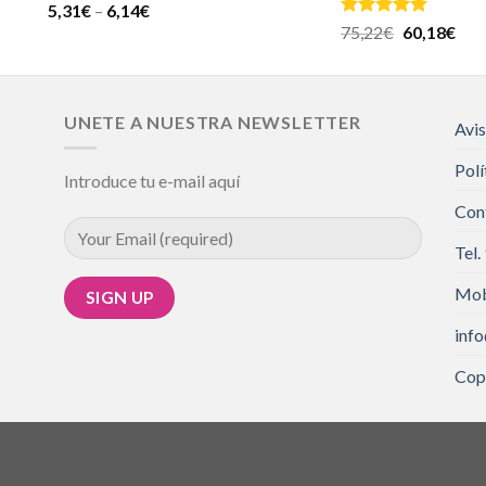
Valorado
5,31
€
–
6,14
€
en
4.00
Valorado en
75,22
€
60,18
€
de 5
5.00
de 5
UNETE A NUESTRA NEWSLETTER
Avis
Polí
Introduce tu e-mail aquí
Con
Tel.
Mob
inf
Cop