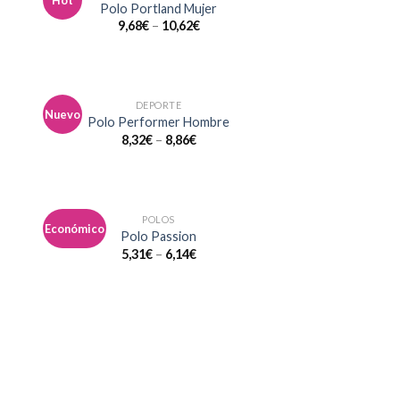
Hot
dir
Añadir
Polo Portland Mujer
la
a la
9,68
€
–
10,62
€
a de
lista de
eos
deseos
DEPORTE
Nuevo
dir
Añadir
Polo Performer Hombre
la
a la
8,32
€
–
8,86
€
a de
lista de
eos
deseos
POLOS
Económico
dir
Añadir
Polo Passion
la
a la
5,31
€
–
6,14
€
a de
lista de
eos
deseos
dir
la
a de
eos