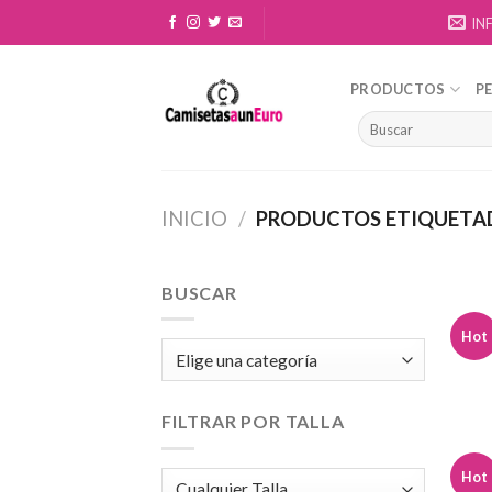
Skip
IN
to
content
PRODUCTOS
P
INICIO
/
PRODUCTOS ETIQUETAD
BUSCAR
Hot
FILTRAR POR TALLA
Hot