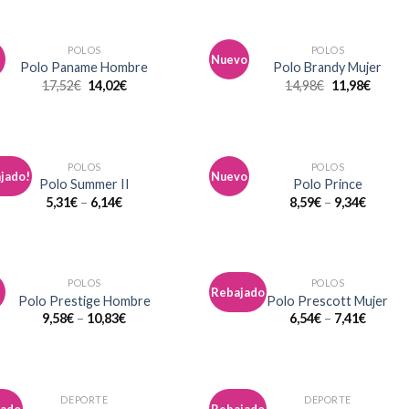
POLOS
POLOS
Nuevo
Añadir
Aña
Polo Paname Hombre
Polo Brandy Mujer
a la
a 
17,52
€
14,02
€
14,98
€
11,98
€
lista de
list
deseos
des
POLOS
POLOS
jado!
Nuevo
Añadir
Aña
Polo Summer II
Polo Prince
a la
a 
5,31
€
–
6,14
€
8,59
€
–
9,34
€
lista de
list
deseos
des
POLOS
POLOS
Rebajado
Añadir
Aña
Polo Prestige Hombre
Polo Prescott Mujer
a la
a 
9,58
€
–
10,83
€
6,54
€
–
7,41
€
lista de
list
deseos
des
DEPORTE
DEPORTE