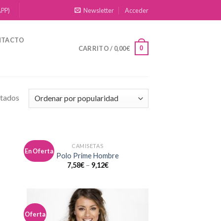
APP)
Newsletter
Acceder
NTACTO
0
CARRITO /
0,00
€
ltados
CAMISETAS
En Oferta
dir
Añadir
Polo Prime Hombre
la
a la
7,58
€
–
9,12
€
a de
lista de
eos
deseos
Oferta
dir
Añadir