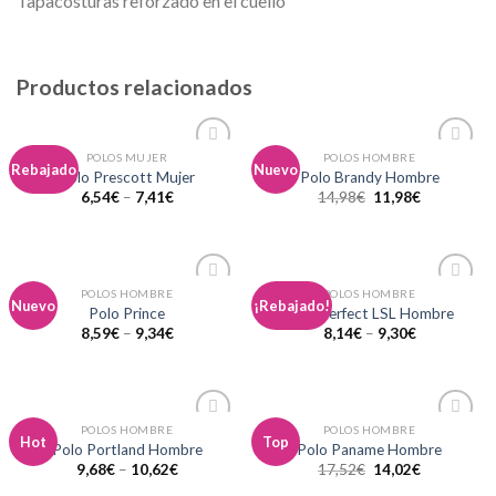
Tapacosturas reforzado en el cuello
Productos relacionados
POLOS MUJER
POLOS HOMBRE
Añadir
Añadir
Rebajado
Nuevo
Polo Prescott Mujer
Polo Brandy Hombre
a la
a la
6,54
€
–
7,41
€
14,98
€
11,98
€
lista de
lista de
deseos
deseos
POLOS HOMBRE
POLOS HOMBRE
Añadir
Añadir
Nuevo
¡Rebajado!
Polo Prince
Polo Perfect LSL Hombre
a la
a la
8,59
€
–
9,34
€
8,14
€
–
9,30
€
lista de
lista de
deseos
deseos
POLOS HOMBRE
POLOS HOMBRE
Añadir
Añadir
Hot
Top
Polo Portland Hombre
Polo Paname Hombre
a la
a la
9,68
€
–
10,62
€
17,52
€
14,02
€
lista de
lista de
deseos
deseos