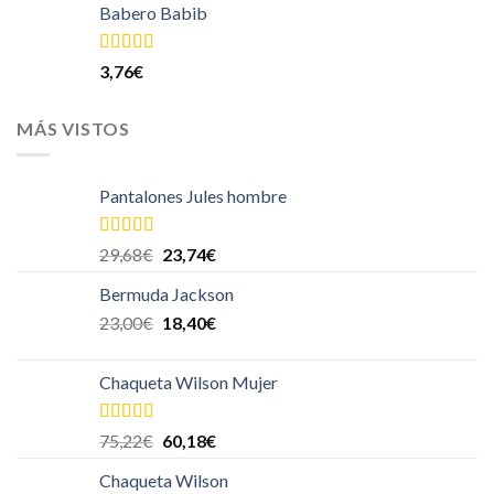
Babero Babib
Valorado
3,76
€
en
4.00
de
5
MÁS VISTOS
Pantalones Jules hombre
Valorado en
29,68
€
23,74
€
5.00
de 5
Bermuda Jackson
23,00
€
18,40
€
Chaqueta Wilson Mujer
Valorado en
75,22
€
60,18
€
5.00
de 5
Chaqueta Wilson