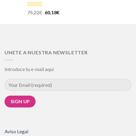
Valorado en
75,22
€
60,18
€
5.00
de 5
UNETE A NUESTRA NEWSLETTER
Introduce tu e-mail aquí
Aviso Legal