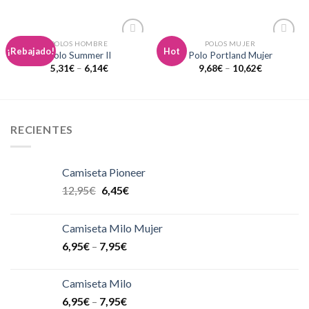
POLOS HOMBRE
POLOS MUJER
Añadir
Añadir
¡Rebajado!
Hot
Polo Summer II
Polo Portland Mujer
a la
a la
5,31
€
–
6,14
€
9,68
€
–
10,62
€
lista de
lista de
deseos
deseos
RECIENTES
Camiseta Pioneer
12,95
€
6,45
€
Camiseta Milo Mujer
6,95
€
–
7,95
€
Camiseta Milo
6,95
€
–
7,95
€