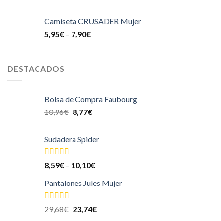
Camiseta CRUSADER Mujer
5,95
€
–
7,90
€
DESTACADOS
Bolsa de Compra Faubourg
10,96
€
8,77
€
Sudadera Spider
Valorado en
8,59
€
–
10,10
€
5.00
de 5
Pantalones Jules Mujer
Valorado en
29,68
€
23,74
€
5.00
de 5