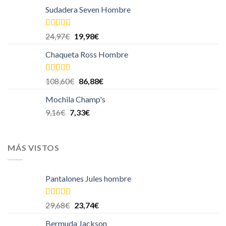
Sudadera Seven Hombre
Valorado en
24,97
€
19,98
€
5.00
de 5
Chaqueta Ross Hombre
Valorado en
108,60
€
86,88
€
5.00
de 5
Mochila Champ's
9,16
€
7,33
€
MÁS VISTOS
Pantalones Jules hombre
Valorado en
29,68
€
23,74
€
5.00
de 5
Bermuda Jackson