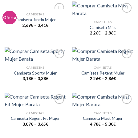
CAMISETAS
Añadir
Añadir
Oferta
Camiseta Justin Mujer
a la
a la
CAMISETAS
2,69
€
–
3,41
€
lista de
lista de
Camiseta Miss
deseos
deseos
2,26
€
–
2,86
€
Añadir
Añadir
a la
a la
CAMISETAS
CAMISETAS
lista de
lista de
Camiseta Sporty Mujer
Camiseta Regent Mujer
deseos
deseos
3,18
€
–
3,38
€
2,26
€
–
2,86
€
Añadir
Añadir
a la
a la
CAMISETAS
CAMISETAS
lista de
lista de
Camiseta Regent Fit Mujer
Camiseta Must Mujer
deseos
deseos
3,07
€
–
3,65
€
4,78
€
–
5,30
€