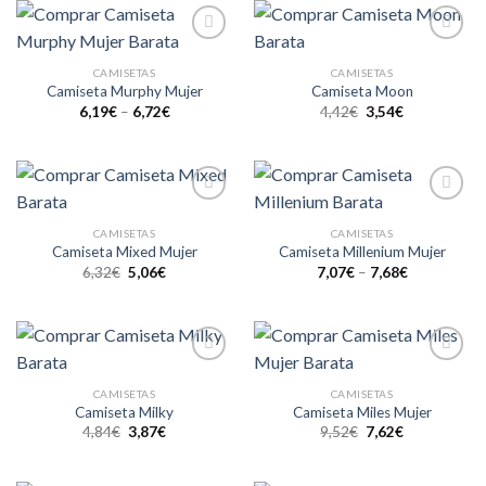
Añadir
Añadir
a la
a la
CAMISETAS
CAMISETAS
lista de
lista de
Camiseta Murphy Mujer
Camiseta Moon
deseos
deseos
6,19
€
–
6,72
€
4,42
€
3,54
€
Añadir
Añadir
a la
a la
CAMISETAS
CAMISETAS
lista de
lista de
Camiseta Mixed Mujer
Camiseta Millenium Mujer
deseos
deseos
6,32
€
5,06
€
7,07
€
–
7,68
€
Añadir
Añadir
a la
a la
CAMISETAS
CAMISETAS
lista de
lista de
Camiseta Milky
Camiseta Miles Mujer
deseos
deseos
4,84
€
3,87
€
9,52
€
7,62
€