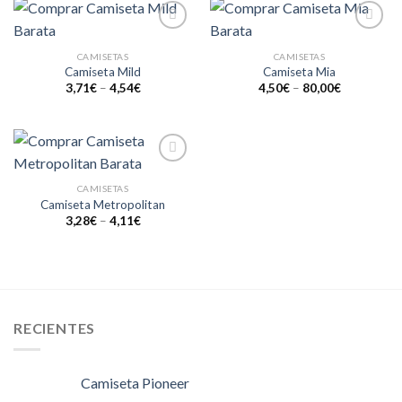
Añadir
Añadir
a la
a la
CAMISETAS
CAMISETAS
lista de
lista de
Camiseta Mild
Camiseta Mia
deseos
deseos
3,71
€
–
4,54
€
4,50
€
–
80,00
€
Añadir
a la
CAMISETAS
lista de
Camiseta Metropolitan
deseos
3,28
€
–
4,11
€
RECIENTES
Camiseta Pioneer