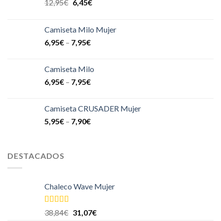
12,95
€
6,45
€
Camiseta Milo Mujer
6,95
€
–
7,95
€
Camiseta Milo
6,95
€
–
7,95
€
Camiseta CRUSADER Mujer
5,95
€
–
7,90
€
DESTACADOS
Chaleco Wave Mujer
Valorado en
38,84
€
31,07
€
5.00
de 5