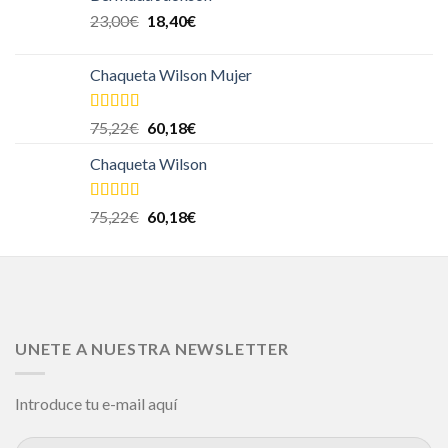
23,00
€
18,40
€
Chaqueta Wilson Mujer
Valorado en
75,22
€
60,18
€
5.00
de 5
Chaqueta Wilson
Valorado en
75,22
€
60,18
€
5.00
de 5
UNETE A NUESTRA NEWSLETTER
Introduce tu e-mail aquí