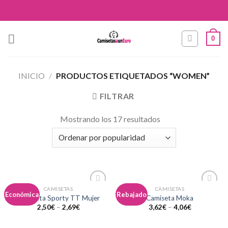
Skip
to
content
0
INICIO
/
PRODUCTOS ETIQUETADOS “WOMEN”
FILTRAR
Mostrando los 17 resultados
CAMISETAS
CAMISETAS
Añadir
Añadir
Económica
Rebajado
Camiseta Sporty TT Mujer
Camiseta Moka
a la
a la
2,50
€
–
2,69
€
3,62
€
–
4,06
€
lista de
lista de
deseos
deseos