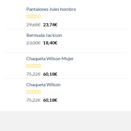
Pantalones Jules hombre
Valorado en
29,68
€
23,74
€
5.00
de 5
Bermuda Jackson
23,00
€
18,40
€
Chaqueta Wilson Mujer
Valorado en
75,22
€
60,18
€
5.00
de 5
Chaqueta Wilson
Valorado en
75,22
€
60,18
€
5.00
de 5