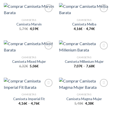
Añadir
Añadir
a la
a la
CAMISETAS
CAMISETAS
lista de
lista de
Camiseta Marvin
Camiseta Melba
deseos
deseos
5,74
€
4,59
€
4,16
€
–
4,74
€
Añadir
Añadir
a la
a la
CAMISETAS
CAMISETAS
lista de
lista de
Camiseta Mixed Mujer
Camiseta Millenium Mujer
deseos
deseos
6,32
€
5,06
€
7,07
€
–
7,68
€
Añadir
Añadir
a la
a la
CAMISETAS
CAMISETAS
lista de
lista de
Camiseta Imperial Fit
Camiseta Magma Mujer
deseos
deseos
4,16
€
–
4,76
€
5,48
€
4,38
€