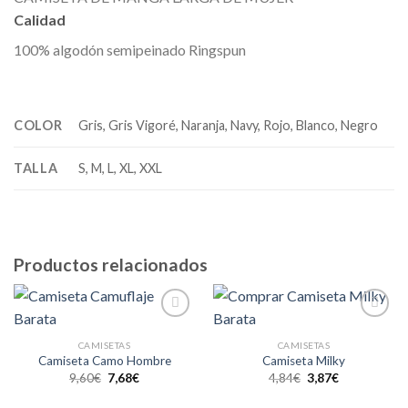
Calidad
100% algodón semipeinado Ringspun
COLOR
Gris, Gris Vigoré, Naranja, Navy, Rojo, Blanco, Negro
TALLA
S, M, L, XL, XXL
Productos relacionados
Añadir
Añadir
a la
a la
CAMISETAS
CAMISETAS
lista de
lista de
Camiseta Camo Hombre
Camiseta Milky
deseos
deseos
9,60
€
7,68
€
4,84
€
3,87
€