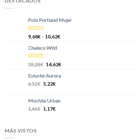
DESTACADOS
Polo Portland Mujer
Valorado
9,68
€
–
10,62
€
en
4.00
de
5
Chaleco Wild
Valorado
18,28
€
14,62
€
en
4.00
de
5
Estuche Aurora
6,52
€
5,22
€
Mochila Urban
1,46
€
1,17
€
MÁS VISTOS