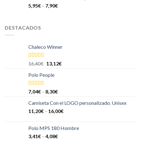
5,95
€
–
7,90
€
DESTACADOS
Chaleco Winner
Valorado
16,40
€
13,12
€
en
4.00
de
5
Polo People
Valorado en
7,04
€
–
8,30
€
5.00
de 5
Camiseta Con el LOGO personalizado. Unisex
11,20
€
–
16,00
€
Polo MPS 180 Hombre
3,41
€
–
4,08
€