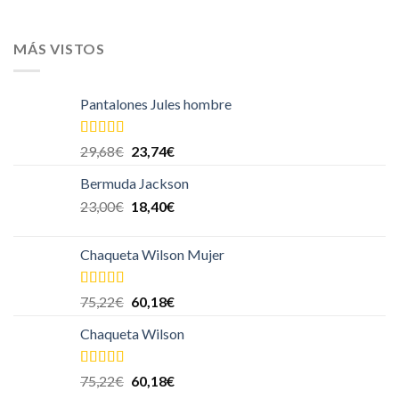
MÁS VISTOS
Pantalones Jules hombre
Valorado en
29,68
€
23,74
€
5.00
de 5
Bermuda Jackson
23,00
€
18,40
€
Chaqueta Wilson Mujer
Valorado en
75,22
€
60,18
€
5.00
de 5
Chaqueta Wilson
Valorado en
75,22
€
60,18
€
5.00
de 5