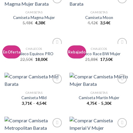
Añadir
Añadir
a la
a la
CAMISETAS
CAMISETAS
lista de
lista de
Camiseta Magma Mujer
Camiseta Moon
deseos
deseos
5,48
€
4,38
€
4,42
€
3,54
€
CHALECOS
CHALECOS
Añadir
Añadir
En Oferta
Rebajado
Chaleco Equinox PRO
Chaleco Race BW Mujer
a la
a la
22,50
€
18,00
€
21,88
€
17,50
€
lista de
lista de
deseos
deseos
Añadir
Añadir
a la
a la
CAMISETAS
CAMISETAS
lista de
lista de
Camiseta Mild
Camiseta Martin Mujer
deseos
deseos
3,71
€
–
4,54
€
4,75
€
–
5,30
€
Añadir
Añadir