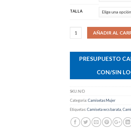
TALLA
Camiseta WCS 150 cantidad
AÑADIR AL CAR
PRESUPUESTO CA
CON/SIN L
SKU:
N/D
Categoría:
Camisetas Mujer
Etiquetas:
Camiseta wcs barata
,
Camis