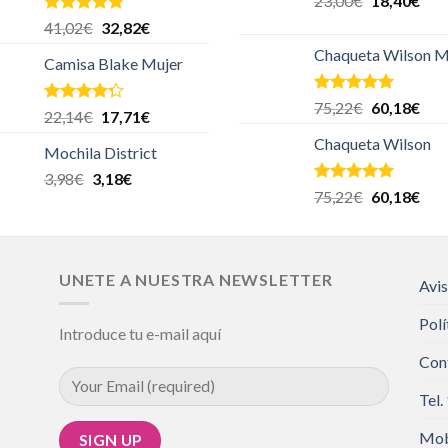
23,00
€
18,40
€
Valorado en
41,02
€
32,82
€
5.00
de 5
Chaqueta Wilson M
Camisa Blake Mujer
Valorado en
75,22
€
60,18
€
Valorado
22,14
€
17,71
€
5.00
de 5
en
4.00
Chaqueta Wilson
de 5
Mochila District
3,98
€
3,18
€
Valorado en
75,22
€
60,18
€
5.00
de 5
UNETE A NUESTRA NEWSLETTER
Avis
Polí
Introduce tu e-mail aquí
Con
Tel.
Mob