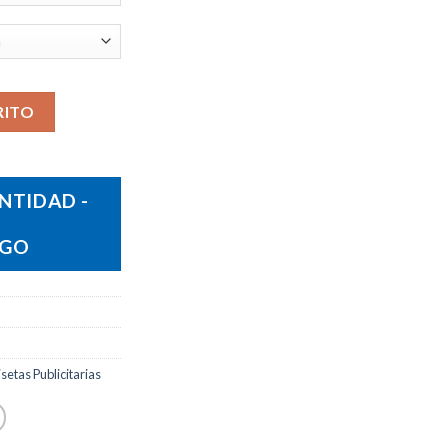
RITO
NTIDAD -
OGO
etas Publicitarias