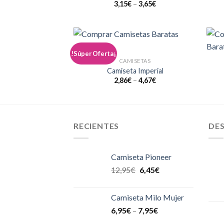
3,15
€
–
3,65
€
!Súper Oferta¡
Añadir
CAMISETAS
a la
lista de
Camiseta Imperial
deseos
2,86
€
–
4,67
€
RECIENTES
DE
Camiseta Pioneer
12,95
€
6,45
€
Camiseta Milo Mujer
6,95
€
–
7,95
€