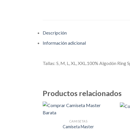
Descripción
Información adicional
Tallas: S, M, L, XL, XXL.100% Algodón Ring S
Productos relacionados
Añadir
CAMISETAS
a la
lista de
Camiseta Master
deseos