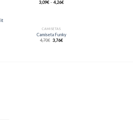
3,09
€
–
4,26
€
CAMISETAS
dir
Añadir
Camiseta Funky
a
a la
4,70
€
3,76
€
 de
lista de
eos
deseos