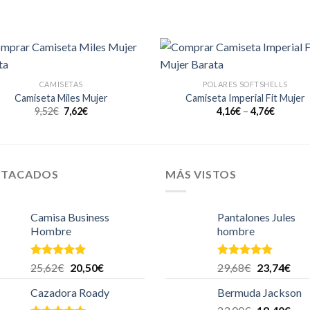
Añadir
Aña
CAMISETAS
POLARES SOFTSHELLS
a la
a l
lista de
lista
Camiseta Miles Mujer
Camiseta Imperial Fit Mujer
deseos
des
9,52
€
7,62
€
4,16
€
–
4,76
€
STACADOS
MÁS VISTOS
Camisa Business
Pantalones Jules
Hombre
hombre
Valorado en
Valorado en
25,62
€
20,50
€
29,68
€
23,74
€
5.00
de 5
5.00
de 5
Cazadora Roady
Bermuda Jackson