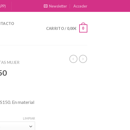
APP)
Newsletter
Acceder
NTACTO
0
CARRITO /
0,00
€
TAS MUJER
50
150. En material
LIMPIAR