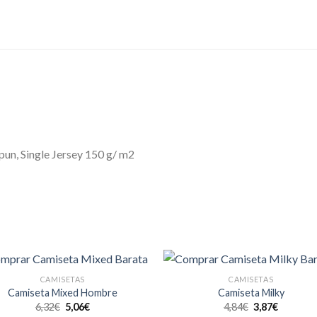
pun, Single Jersey 150 g/ m2
CAMISETAS
CAMISETAS
Añadir
Aña
Camiseta Mixed Hombre
Camiseta Milky
a la
a l
6,32
€
5,06
€
4,84
€
3,87
€
lista de
lista
deseos
des