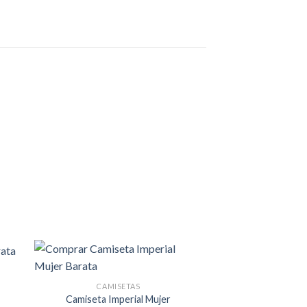
dir
Añadir
CAMISETAS
a
a la
 de
lista de
Camiseta Imperial Mujer
eos
deseos