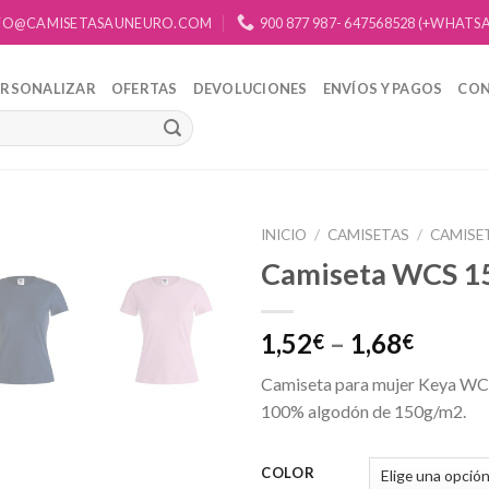
FO@CAMISETASAUNEURO.COM
900 877 987- 647568528 (+WHATS
ERSONALIZAR
OFERTAS
DEVOLUCIONES
ENVÍOS Y PAGOS
CO
INICIO
/
CAMISETAS
/
CAMISE
Camiseta WCS 1
Añadir
a la
lista de
1,52
–
1,68
€
€
deseos
Camiseta para mujer Keya WCS
100% algodón de 150g/m2.
COLOR