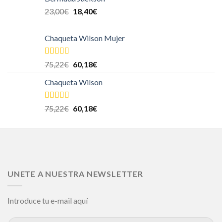
23,00
€
18,40
€
Chaqueta Wilson Mujer
Valorado en
75,22
€
60,18
€
5.00
de 5
Chaqueta Wilson
Valorado en
75,22
€
60,18
€
5.00
de 5
UNETE A NUESTRA NEWSLETTER
Introduce tu e-mail aquí