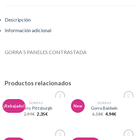
Descripción
Información adicional
GORRA 5 PANELES CONTRASTADA
Productos relacionados
GORRAS
GORRAS
Añadir
Añadir
¡Rebajado!
New
Gorro Pittsburgh
Gorra Baldwin
a la
a la
2,94
€
2,35
€
6,18
€
4,94
€
lista de
lista de
deseos
deseos