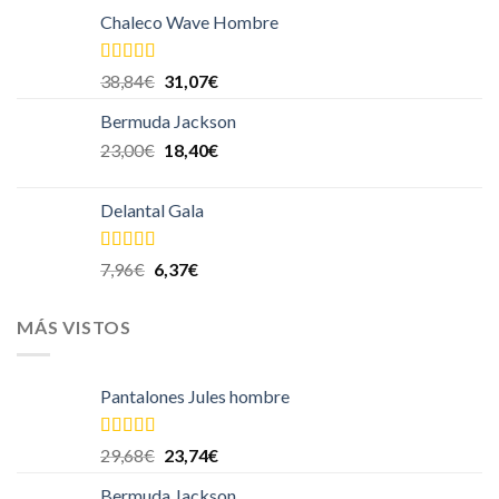
Chaleco Wave Hombre
Valorado
38,84
€
31,07
€
en
4.00
de
5
Bermuda Jackson
23,00
€
18,40
€
Delantal Gala
Valorado
7,96
€
6,37
€
en
4.00
de
5
MÁS VISTOS
Pantalones Jules hombre
Valorado en
29,68
€
23,74
€
5.00
de 5
Bermuda Jackson