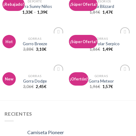
DEPORTE
ACCESORIOS
Añadir
Añadir
¡Rebajado!
¡Súper Oferta!
Gorra Sunny Niños
Braga Blizzard
a la
a la
1,33
€
–
1,39
€
1,84
€
1,47
€
lista de
lista de
deseos
deseos
GORRAS
GORRAS
Añadir
Añadir
Hot
¡Súper Oferta!
Gorro Breeze
Gorro Polar Serpico
a la
a la
3,88
€
3,10
€
1,86
€
1,49
€
lista de
lista de
deseos
deseos
GORRAS
GORRAS
Añadir
Añadir
New
¡Ofertón!
Gorra Dodge
Gorra Meteor
a la
a la
3,06
€
2,45
€
1,96
€
1,57
€
lista de
lista de
deseos
deseos
RECIENTES
Camiseta Pioneer