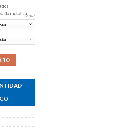
dados
billa metálica
LIMPIAR
RITO
NTIDAD -
OGO