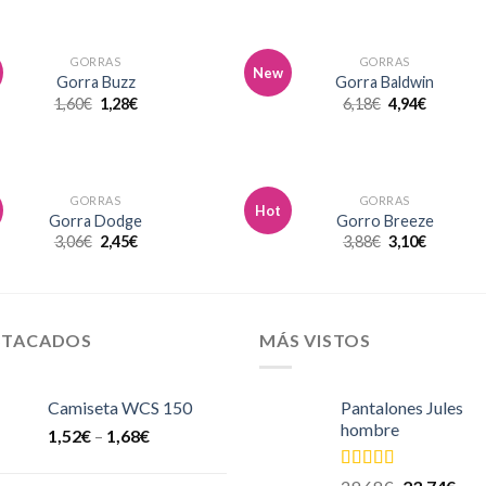
GORRAS
GORRAS
New
Añadir
Aña
Gorra Buzz
Gorra Baldwin
a la
a l
1,60
€
1,28
€
6,18
€
4,94
€
lista de
lista
deseos
des
GORRAS
GORRAS
Hot
Añadir
Aña
Gorra Dodge
Gorro Breeze
a la
a l
3,06
€
2,45
€
3,88
€
3,10
€
lista de
lista
deseos
des
STACADOS
MÁS VISTOS
Camiseta WCS 150
Pantalones Jules
hombre
1,52
€
–
1,68
€
Valorado en