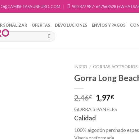
FO@CAMISETASAUNEURO.COM
900 877 987- 647568528 (+WHATSA
ERSONALIZAR
OFERTAS
DEVOLUCIONES
ENVÍOS Y PAGOS
CO
INICIO
/
GORRAS ACCESORIOS
Gorra Long Beac
Añadir
a la
lista de
2,46
1,97
€
€
deseos
GORRA 5 PANELES
Calidad
100% algodón perchado espes
Visera preformada