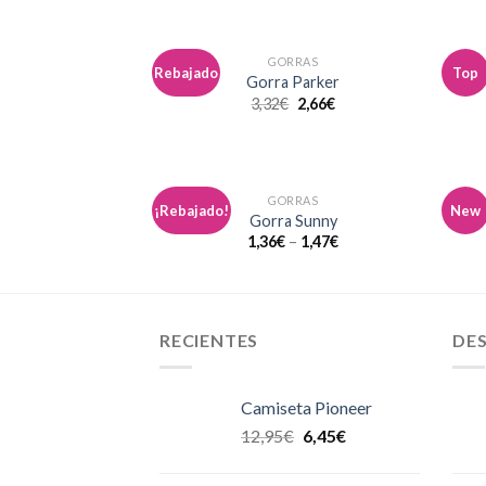
GORRAS
Rebajado
Top
Añadir
Gorra Parker
a la
3,32
€
2,66
€
lista de
deseos
GORRAS
¡Rebajado!
New
Añadir
Gorra Sunny
a la
1,36
€
–
1,47
€
lista de
deseos
RECIENTES
DE
Camiseta Pioneer
12,95
€
6,45
€