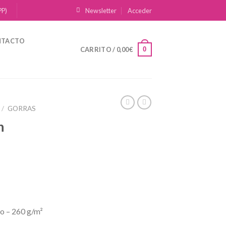
PP)
Newsletter
Acceder
NTACTO
0
CARRITO /
0,00
€
/
GORRAS
h
o – 260 g/m²