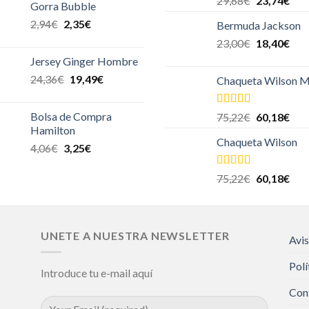
29,68
€
23,74
€
Gorra Bubble
5.00
de 5
2,94
€
2,35
€
Bermuda Jackson
23,00
€
18,40
€
Jersey Ginger Hombre
24,36
€
19,49
€
Chaqueta Wilson M
Valorado en
Bolsa de Compra
75,22
€
60,18
€
5.00
de 5
Hamilton
Chaqueta Wilson
4,06
€
3,25
€
Valorado en
75,22
€
60,18
€
5.00
de 5
UNETE A NUESTRA NEWSLETTER
Avis
Polí
Introduce tu e-mail aquí
Con