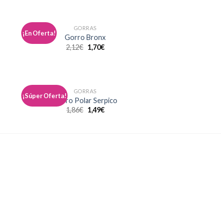
GORRAS
¡En Oferta!
dir
Añadir
Gorro Bronx
a
a la
2,12
€
1,70
€
 de
lista de
eos
deseos
GORRAS
¡Súper Oferta!
dir
Añadir
Gorro Polar Serpico
a
a la
1,86
€
1,49
€
 de
lista de
eos
deseos