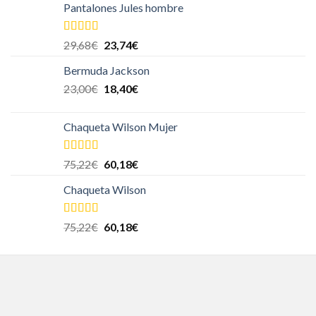
Pantalones Jules hombre
Valorado en
29,68
€
23,74
€
5.00
de 5
Bermuda Jackson
23,00
€
18,40
€
Chaqueta Wilson Mujer
Valorado en
75,22
€
60,18
€
5.00
de 5
Chaqueta Wilson
Valorado en
75,22
€
60,18
€
5.00
de 5