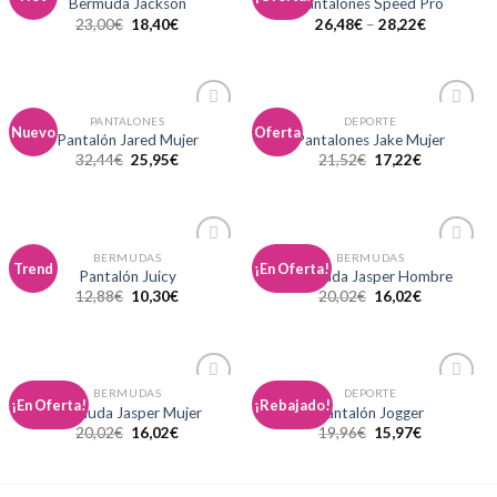
Bermuda Jackson
Pantalones Speed Pro
a la
a la
23,00
€
18,40
€
26,48
€
–
28,22
€
lista de
lista de
deseos
deseos
PANTALONES
DEPORTE
Añadir
Añadir
Nuevo
Oferta
Pantalón Jared Mujer
Pantalones Jake Mujer
a la
a la
32,44
€
25,95
€
21,52
€
17,22
€
lista de
lista de
deseos
deseos
BERMUDAS
BERMUDAS
Añadir
Añadir
Trend
¡En Oferta!
Pantalón Juicy
Bermuda Jasper Hombre
a la
a la
12,88
€
10,30
€
20,02
€
16,02
€
lista de
lista de
deseos
deseos
BERMUDAS
DEPORTE
Añadir
Añadir
¡En Oferta!
¡Rebajado!
Bermuda Jasper Mujer
Pantalón Jogger
a la
a la
20,02
€
16,02
€
19,96
€
15,97
€
lista de
lista de
deseos
deseos