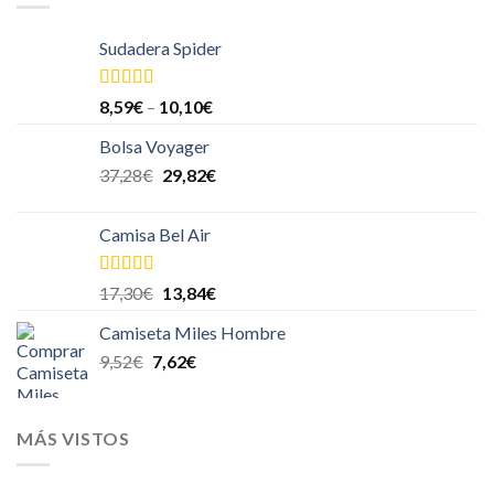
Sudadera Spider
Valorado en
8,59
€
–
10,10
€
5.00
de 5
Bolsa Voyager
37,28
€
29,82
€
Camisa Bel Air
Valorado
17,30
€
13,84
€
en
4.00
de
5
Camiseta Miles Hombre
9,52
€
7,62
€
MÁS VISTOS