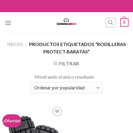
Skip
to
content
0
INICIO
/
PRODUCTOS ETIQUETADOS “RODILLERAS
PROTECT BARATAS”
FILTRAR
Mostrando el único resultado
Añadir
¡Ofertón!
a la
lista de
deseos