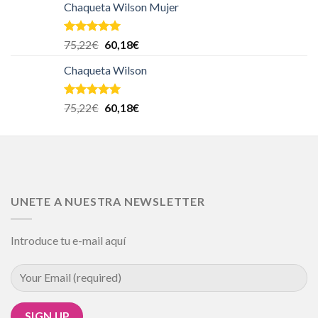
Chaqueta Wilson Mujer
Valorado en
75,22
€
60,18
€
5.00
de 5
Chaqueta Wilson
Valorado en
75,22
€
60,18
€
5.00
de 5
UNETE A NUESTRA NEWSLETTER
Introduce tu e-mail aquí