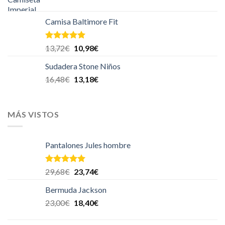
Camisa Baltimore Fit
Valorado en
13,72
€
10,98
€
5.00
de 5
Sudadera Stone Niños
16,48
€
13,18
€
MÁS VISTOS
Pantalones Jules hombre
Valorado en
29,68
€
23,74
€
5.00
de 5
Bermuda Jackson
23,00
€
18,40
€