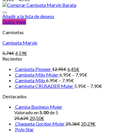
Añadir a la lista de deseos
Quick View
Camisetas
Camiseta Marvin
5,74
€
4,59
€
Recientes
Camiseta Pioneer
12,95
€
6,45
€
Camiseta Milo Mujer
6,95
€
–
7,95
€
Camiseta Milo
6,95
€
–
7,95
€
Camiseta CRUSADER Mujer
5,95
€
–
7,90
€
Destacados
Camisa Business Mujer
Valorado en
5.00
de 5
25,62
€
20,50
€
Chaqueta Gordon Mujer
25,36
€
20,29
€
Polo Star