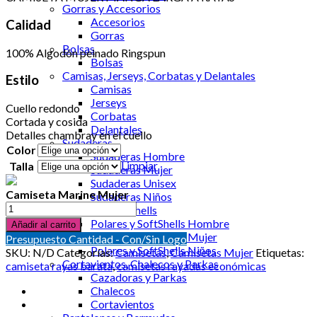
Gorras y Accesorios
Accesorios
Calidad
Gorras
Bolsas
100% Algodón peinado Ringspun
Bolsas
Camisas, Jerseys, Corbatas y Delantales
Estilo
Camisas
Jerseys
Cuello redondo
Corbatas
Cortada y cosida
Delantales
Detalles chambray en el cuello
Sudaderas
Color
Sudaderas Hombre
Limpiar
Talla
Sudaderas Mujer
Sudaderas Unisex
Camiseta Marine Mujer
Sudaderas Niños
Camiseta
Polares y SoftShells
Marine
Polares y SoftShells Hombre
Añadir al carrito
Mujer
Polares y SoftShells Mujer
Presupuesto Cantidad - Con/Sin Logo
cantidad
Polares y SoftShells Niños
SKU:
N/D
Categorías:
Camisetas
,
Camisetas Mujer
Etiquetas:
Cortavientos, Chalecos y Parkas
camiseta rayas barata
,
camisetas rayadas económicas
Cazadoras y Parkas
Chalecos
Cortavientos