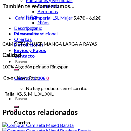
Pantalones y Bermudas
También te recomendamos…
Pantalones
Bermudas
Niños
Camiseta Imperial LSL Mujer
5,47
€
–
6,62
€
Niños
Descripción
Organic
Información adicional
Personalizar
Ofertas
CAMISETA MUJER MANGA LARGA A RAYAS
Devoluciones
Envíos y Pagos
Calidad
Contacto
100% Algodón peinado Ringspun
Color
Navy, Rojo
Carrito /
0,00
€
0
No hay productos en el carrito.
Talla
XS, S, M, L, XL, XXL
0
Productos relacionados
Carrito