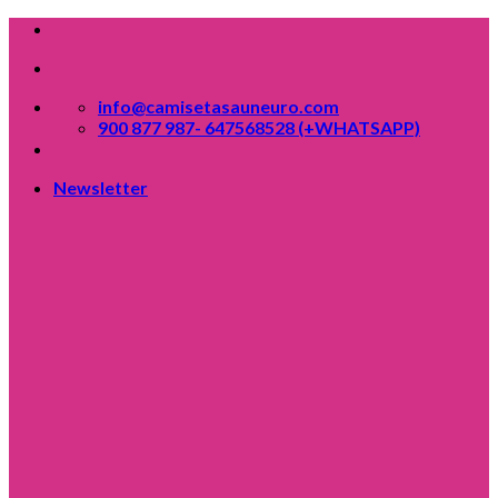
Skip
to
content
info@camisetasauneuro.com
900 877 987- 647568528 (+WHATSAPP)
Newsletter