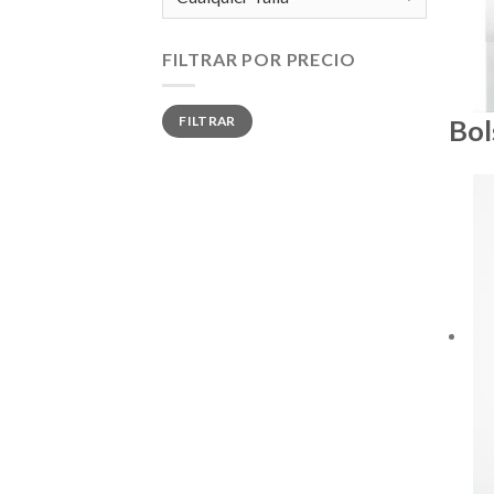
FILTRAR POR PRECIO
Precio
Precio
FILTRAR
Bol
mínimo
máximo