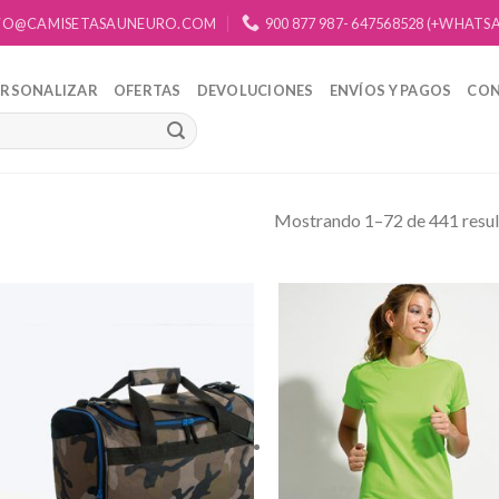
FO@CAMISETASAUNEURO.COM
900 877 987- 647568528 (+WHATS
ERSONALIZAR
OFERTAS
DEVOLUCIONES
ENVÍOS Y PAGOS
CO
Mostrando 1–72 de 441 resu