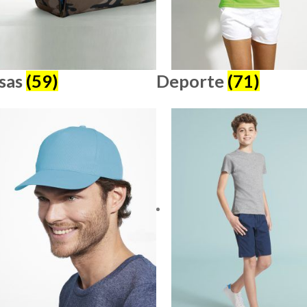
sas
(59)
Deporte
(71)