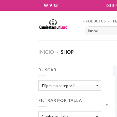
Skip
IN
to
content
PRODUCTOS
P
INICIO
/
SHOP
BUSCAR
FILTRAR POR TALLA