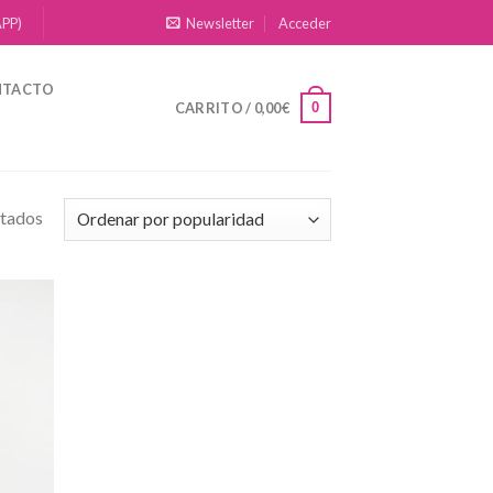
APP)
Newsletter
Acceder
NTACTO
0
CARRITO /
0,00
€
ltados