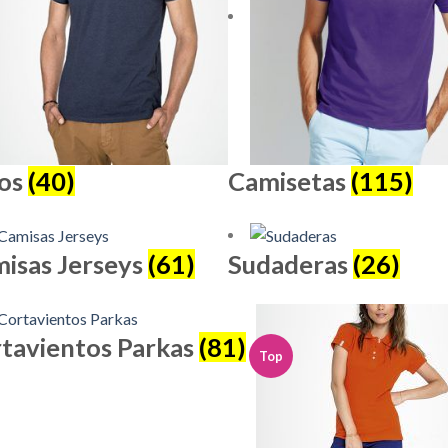
los
(40)
Camisetas
(115)
isas Jerseys
(61)
Sudaderas
(26)
tavientos Parkas
(81)
Top