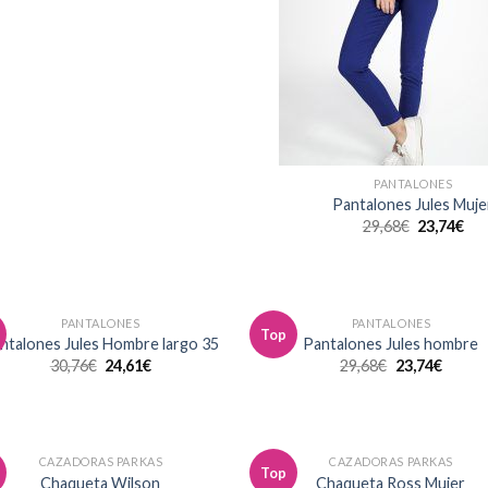
PANTALONES
Pantalones Jules Muje
29,68
€
23,74
€
PANTALONES
PANTALONES
Top
Añadir
Aña
ntalones Jules Hombre largo 35
Pantalones Jules hombre
a la
a 
30,76
€
24,61
€
29,68
€
23,74
€
lista de
list
deseos
des
CAZADORAS PARKAS
CAZADORAS PARKAS
Top
Añadir
Aña
Chaqueta Wilson
Chaqueta Ross Mujer