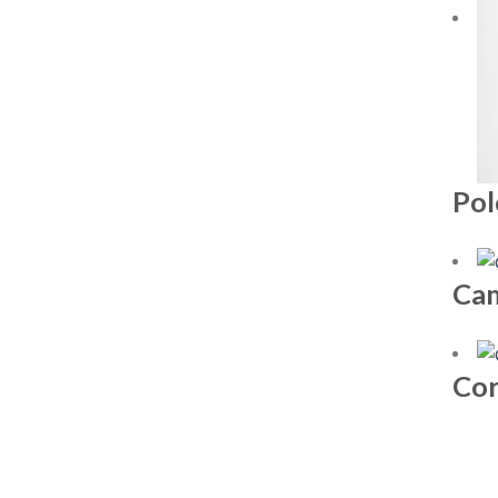
Po
Cam
Cor