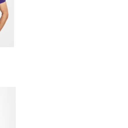
Añadir
a la
lista de
deseos