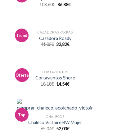
la
a la
108,60
€
86,88
€
a de
lista de
eos
deseos
CAZADORAS PARKAS
Trend
dir
Añadir
Cazadora Roady
la
a la
41,02
€
32,82
€
a de
lista de
eos
deseos
CORTAVIENTOS
Oferta
dir
Añadir
Cortavientos Shore
la
a la
18,18
€
14,54
€
a de
lista de
eos
deseos
Top
dir
Añadir
CHALECOS
la
a la
Chaleco Victoire BW Mujer
a de
lista de
65,04
€
52,03
€
eos
deseos