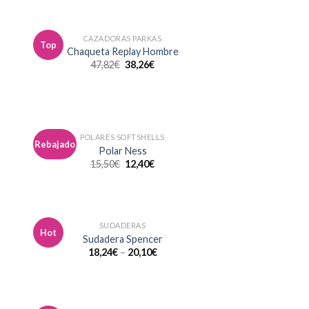
CAZADORAS PARKAS
Top
dir
Añadir
Chaqueta Replay Hombre
la
a la
47,82
€
38,26
€
a de
lista de
eos
deseos
POLARES SOFTSHELLS
Rebajado
dir
Añadir
Polar Ness
la
a la
15,50
€
12,40
€
a de
lista de
eos
deseos
SUDADERAS
Hot
dir
Añadir
Sudadera Spencer
la
a la
18,24
€
–
20,10
€
a de
lista de
eos
deseos