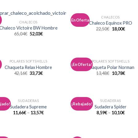
CHALECOS
En Oferta
Añadir
Aña
CHALECOS
Chaleco Equinox PRO
a la
a 
Chaleco Victoire BW Hombre
22,50
€
18,00
€
lista de
list
65,04
€
52,03
€
deseos
des
POLARES SOFTSHELLS
POLARES SOFTSHELLS
¡En Oferta!
Añadir
Aña
Chaqueta Relax Hombre
Chaqueta Polar Norman
a la
a 
42,16
€
33,73
€
13,48
€
10,78
€
lista de
list
deseos
des
SUDADERAS
SUDADERAS
jado!
¡Rebajado!
Añadir
Aña
Sudadera Supreme
Sudadera Spider
a la
a 
11,66
€
–
13,57
€
8,59
€
–
10,10
€
lista de
list
deseos
des