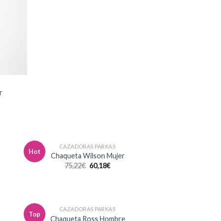
r
CAZADORAS PARKAS
Hot
dir
Añadir
Chaqueta Wilson Mujer
la
a la
75,22
€
60,18
€
a de
lista de
eos
deseos
CAZADORAS PARKAS
Top
dir
Añadir
Chaqueta Ross Hombre