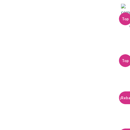
Top
Top
¡Reba