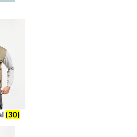
al
(30)