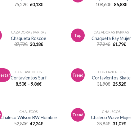
a la
a 
75,22
€
60,18
€
108,60
€
86,88
€
lista de
list
deseos
des
CAZADORAS PARKAS
CAZADORAS PARKAS
d
Top
Añadir
Aña
Chaqueta Roscoe
Chaqueta Ray Mujer
a la
a 
37,72
€
30,18
€
77,24
€
61,79
€
lista de
list
deseos
des
CORTAVIENTOS
CORTAVIENTOS
ferta!
Trend
Añadir
Aña
Cortavientos Surf
Cortavientos Skate
a la
a 
8,50
€
–
9,86
€
31,90
€
25,52
€
lista de
list
deseos
des
CHALECOS
CHALECOS
o
Trend
Añadir
Aña
Chaleco Wilson BW Hombre
Chaleco Wave Mujer
a la
a 
52,80
€
42,24
€
38,84
€
31,07
€
lista de
list
deseos
des